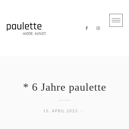
Skip
to
content
* 6 Jahre paulette
15. APRIL 2025