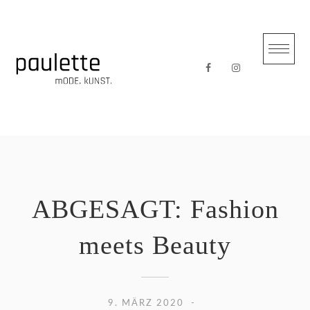
Skip
to
content
ABGESAGT: Fashion
meets Beauty
9. MÄRZ 2020