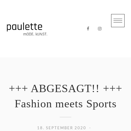
Skip
to
content
+++ ABGESAGT!! +++
Fashion meets Sports
18. SEPTEMBER 2020