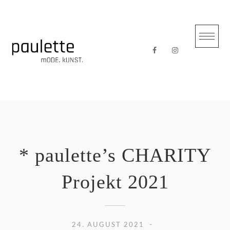
Skip
to
content
* paulette’s CHARITY
Projekt 2021
24. AUGUST 2021