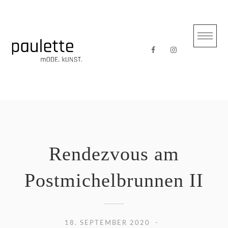
Skip
to
content
Rendezvous am
Postmichelbrunnen II
18. SEPTEMBER 2020