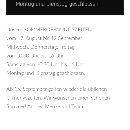
Unsere SOMMERÖFFNUNGSZEITEN:
vom 17. August bis 12 September
Mittwoch, Donnerstag, Freitag
von 10.30 Uhr bis 16 Uhr
Samstag von 10.30 Uhr bis 16 Uhr
Montag und Dienstag geschlossen.
Ab 15. September gelten wieder die üblichen
Öffnungszeiten. Wir wünschen einen schönen
Sommer! Andrea Menze und Team