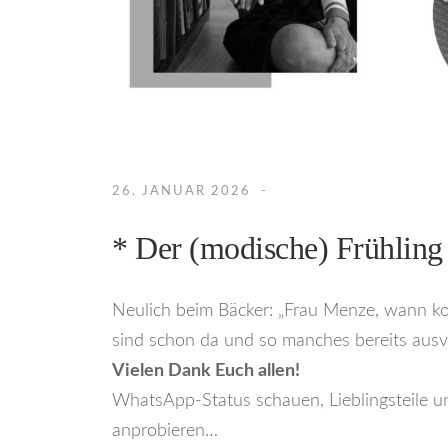
26. JANUAR 2026
* Der (modische) Frühling 
Neulich beim Bäcker: „Frau Menze, wann kom
sind schon da und so manches bereits ausve
Vielen Dank Euch allen!
WhatsApp-Status schauen, Lieblingsteile un
anprobieren…