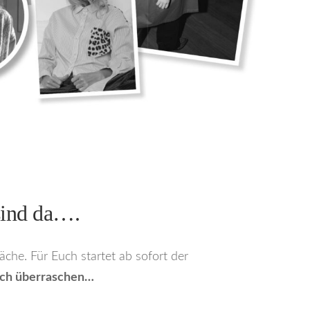
sind da….
he. Für Euch startet ab sofort der
h überraschen…