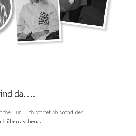
sind da….
he. Für Euch startet ab sofort der
h überraschen…