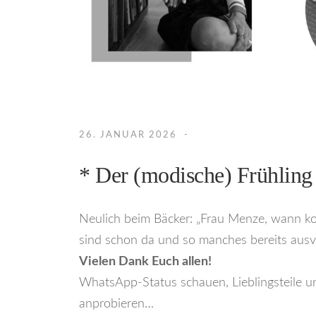
26. JANUAR 2026
* Der (modische) Frühling 
Neulich beim Bäcker: „Frau Menze, wann kom
sind schon da und so manches bereits ausve
Vielen Dank Euch allen!
WhatsApp-Status schauen, Lieblingsteile un
anprobieren…